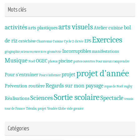
Mots clés
arts visuels
activités
bol
arts plastiques
Atelier cuisine
Exercices
de riz
catéchèse
EPS
Chantemai
Cuisine
Cycle 2
dictée
Incorruptibles
manifestations
géographie;sciences;exercices
géométrie
Musique
OGEC
piscine
Noël
photos
portes ouvertes
Pour mieux comprendre
projet d'année
projet
Pour s'entraîner
Pour s'informer
Regards sur mon paysage
Prévention routière
repas de Noël
rugby
Sortie scolaire
Sciences
Spectacle
Réalisations
tennis
tour de France
Trivalis; projet
Vendée Globe
vide grenier
Catégories