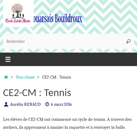
Passer
au
contenu
R
Reche
p
:
Accueil
Non classé
CE2-CM : Tennis
CE2-CM : Tennis
Aurélia RENAUD
6 mars 2016
Les élèves de CE2-CM ont commencé un cycle de tennis. A travers des
ateliers, ils apprennent à manier la raquette et à renvoyer la balle.