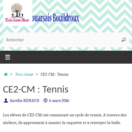
Passer
au
contenu
R
Reche
p
:
Accueil
Non classé
CE2-CM : Tennis
CE2-CM : Tennis
Aurélia RENAUD
6 mars 2016
Les élèves de CE2-CM ont commencé un cycle de tennis. A travers des
ateliers, ils apprennent à manier la raquette et à renvoyer la balle.