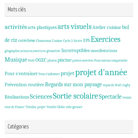
Mots clés
arts visuels
activités
bol
arts plastiques
Atelier cuisine
Exercices
de riz
catéchèse
EPS
Chantemai
Cuisine
Cycle 2
dictée
Incorruptibles
manifestations
géographie;sciences;exercices
géométrie
Musique
OGEC
piscine
Noël
photos
portes ouvertes
Pour mieux comprendre
projet d'année
projet
Pour s'entraîner
Pour s'informer
Regards sur mon paysage
Prévention routière
repas de Noël
rugby
Sortie scolaire
Sciences
Spectacle
Réalisations
tennis
tour de France
Trivalis; projet
Vendée Globe
vide grenier
Catégories